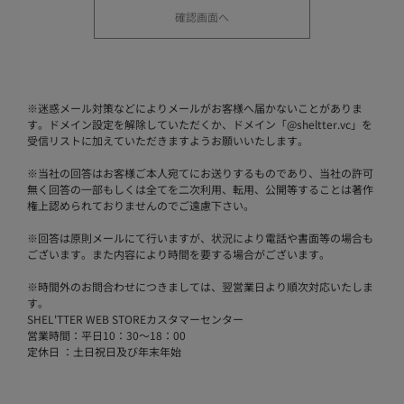
※
迷惑メール対策などによりメールがお客様へ届かないことがありま
す。ドメイン設定を解除していただくか、ドメイン「@sheltter.vc」を
受信リストに加えていただきますようお願いいたします。
※
当社の回答はお客様ご本人宛てにお送りするものであり、当社の許可
無く回答の一部もしくは全てを二次利用、転用、公開等することは著作
権上認められておりませんのでご遠慮下さい。
※
回答は原則メールにて行いますが、状況により電話や書面等の場合も
ございます。また内容により時間を要する場合がございます。
※
時間外のお問合わせにつきましては、翌営業日より順次対応いたしま
す。
SHEL'TTER WEB STOREカスタマーセンター
営業時間：平日10：30～18：00
定休日 ：土日祝日及び年末年始