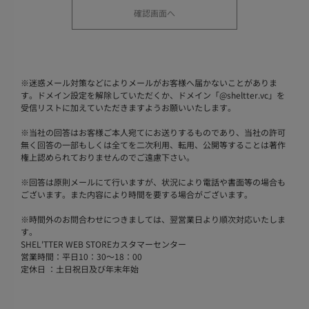
※
迷惑メール対策などによりメールがお客様へ届かないことがありま
す。ドメイン設定を解除していただくか、ドメイン「@sheltter.vc」を
受信リストに加えていただきますようお願いいたします。
※
当社の回答はお客様ご本人宛てにお送りするものであり、当社の許可
無く回答の一部もしくは全てを二次利用、転用、公開等することは著作
権上認められておりませんのでご遠慮下さい。
※
回答は原則メールにて行いますが、状況により電話や書面等の場合も
ございます。また内容により時間を要する場合がございます。
※
時間外のお問合わせにつきましては、翌営業日より順次対応いたしま
す。
SHEL'TTER WEB STOREカスタマーセンター
営業時間：平日10：30～18：00
定休日 ：土日祝日及び年末年始