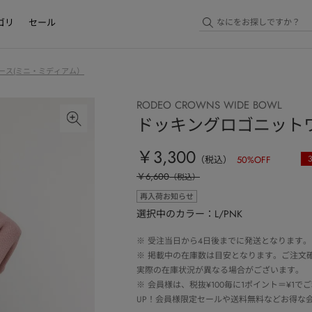
ゴリ
セール
ース(ミニ・ミディアム）
RODEO CROWNS WIDE BOWL
ドッキングロゴニット
￥3,300
（税込）
50
%OFF
￥6,600
（税込）
再入荷お知らせ
選択中のカラー：L/PNK
※
受注当日から4日後までに発送となります。
※
掲載中の在庫数は目安となります。ご注文
実際の在庫状況が異なる場合がございます。
※
会員様は、税抜¥100毎に1ポイント＝¥1
UP！会員様限定セールや送料無料などお得な