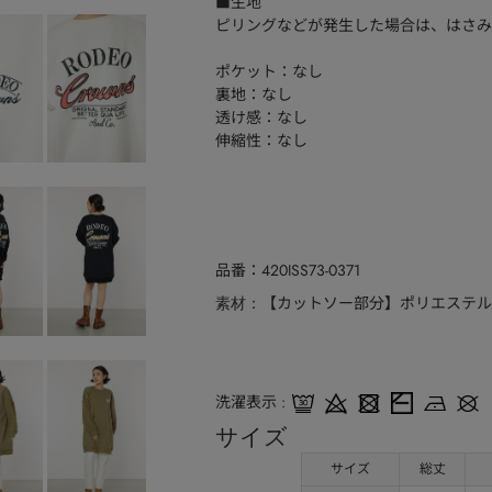
■生地
ピリングなどが発生した場合は、はさみ
ポケット：なし
裏地：なし
透け感：なし
伸縮性：なし
品番
420ISS73-0371
【カットソー部分】ポリエステル6
素材
洗濯表示
サイズ
サイズ
総丈