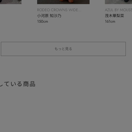
RODEO CROWNS WIDE
AZUL BY MOUS
BOWL
小河原 知沙乃
茂木華梨菜
150cm
161cm
もっと見る
している商品