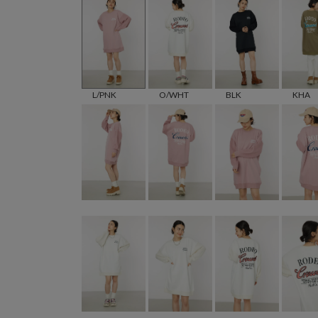
L/PNK
O/WHT
BLK
KHA