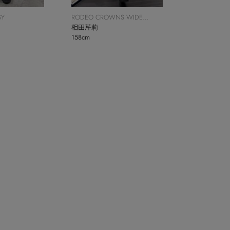
SY
RODEO CROWNS WIDE
BOWL
相田芹莉
158cm