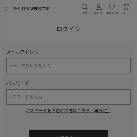
メ
ニ
ュ
ー
ログイン
を
開
く
メールアドレス
パスワード
パスワードをお忘れの方はこちら（再設定）