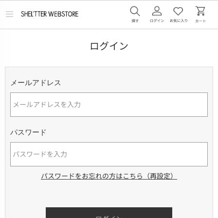
メ
ニ
ュ
ー
ログイン
を
開
く
メールアドレス
パスワード
パスワードをお忘れの方はこちら（再設定）