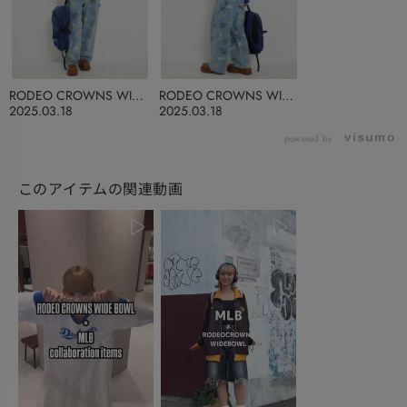
RODEO CROWNS WIDE
RODEO CROWNS WIDE
BOWL
BOWL
2025.03.18
2025.03.18
powered by
このアイテムの関連動画