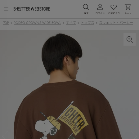
メ
ニ
ュ
TOP
>
RODEO CROWNS WIDE BOWL
>
すべて
>
トップス
>
スウェット・パーカー
ー
を
開
く