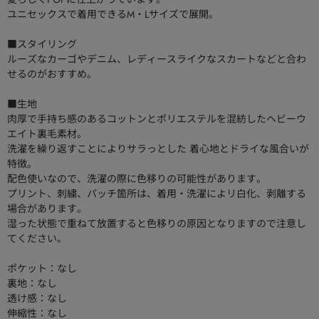
ユニセックスで着用できるM・Lサイズで展開。
■スタイリング
ルーズなカーゴやデニム、レディースライクなスカートなどと合わ
せるのがおすすめ。
■生地
肉厚で手持ち感のあるコットンとポリエステルを混紡したヘビーウ
エイト裏毛素材。
洗濯を繰り返すことによりサラっとした 着心地とドライな風合いが
特徴。
配色使いなので、洗濯の際に色移りの可能性があります。
プリント、刺繍、パッチ箇所は、着用・洗濯によリ白化、剥離する
場合があります。
湿った状態で重ねて放置すると色移りの原因となりますので注意し
てください。
ポケット：なし
裏地：なし
透け感：なし
伸縮性：なし