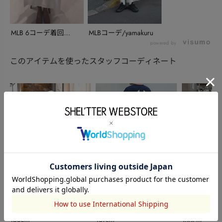
MLB 6コーデ着回
MLBコーデ/yamakuru
し/kanon
powered by
このアイテムを使ったスタッフコーディネート
RODEO CROWNS WIDE
AZUL BY MOUSSY
AZUL BY MO
BOWL
西田珠希
石内 世蓮
外間鈴月優
153cm
167cm
153cm