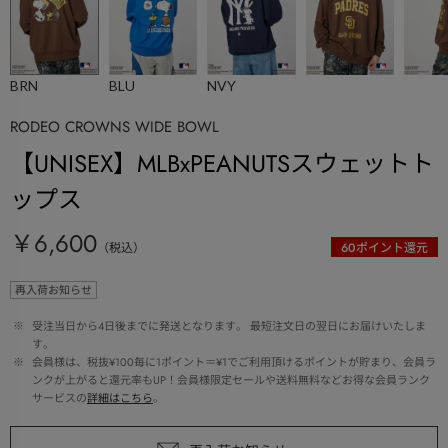
BRN
BLU
NVY
RODEO CROWNS WIDE BOWL
【UNISEX】MLBxPEANUTSスウェットト
ップス
￥6,600
（税込）
60
ポイント還元
再入荷お知らせ
 ※ 
受注当日から4日後までに発送となります。 最短注文日の翌日にお届けいたしま
す。
 ※ 
会員様は、税抜¥100毎に1ポイント＝¥1でご利用頂けるポイントが貯まり、会員ラ
ンクが上がると還元率もUP！会員様限定セールや送料無料などお得な会員ランク
サービスの
詳細はこちら
。