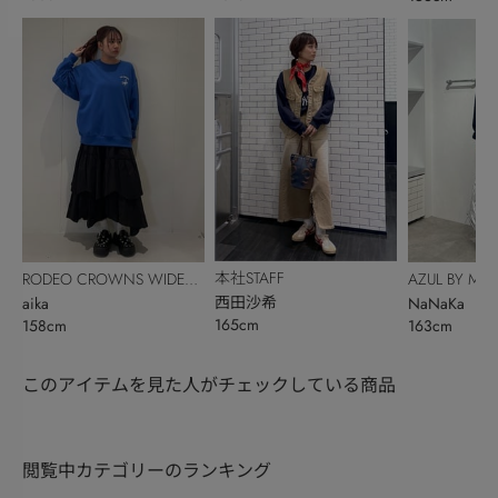
本社STAFF
RODEO CROWNS WIDE
AZUL BY MO
西田沙希
BOWL
aika
NaNaKa
165cm
158cm
163cm
このアイテムを見た人がチェックしている商品
閲覧中カテゴリーのランキング