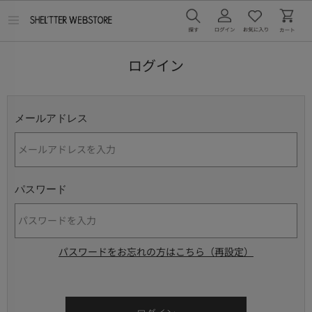
メ
ニ
ュ
ー
ログイン
を
開
く
メールアドレス
パスワード
パスワードをお忘れの方はこちら（再設定）