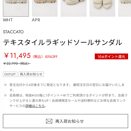
WHT
APR
STACCATO
テキスタイルラギッドソールサンダル
￥11,495
（税込）
50
%OFF
104
ポイント還元
￥22,990
（税込）
OUTLET
再入荷お知らせ
 ※ 
受注当日から4日後までに発送となります。 最短注文日の翌日にお届けいたしま
す。
 ※ 
会員様は、税抜¥100毎に1ポイント＝¥1でご利用頂けるポイントが貯まり、会員ラ
ンクが上がると還元率もUP！会員様限定セールや送料無料などお得な会員ランク
サービスの
詳細はこちら
。