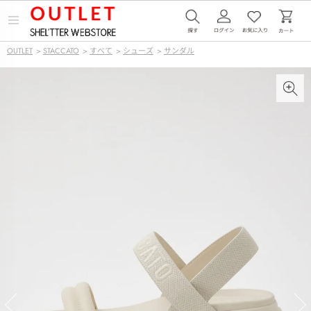
メ
ニ
ュ
OUTLET
>
STACCATO
>
すべて
>
シューズ
>
サンダル
ー
を
開
く