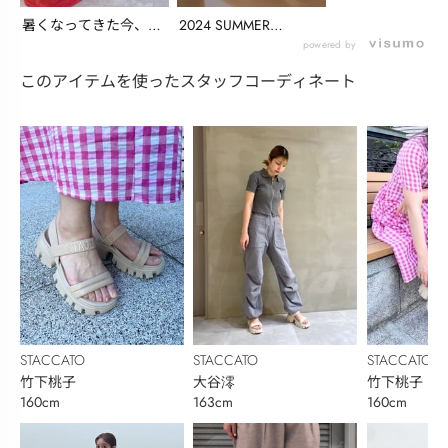
暑くなってきた今、ス
2024 SUMMER
タッフがオススメし
COLLECTI...
powered by
た...
このアイテムを使ったスタッフコーディネート
STACCATO
STACCATO
STACCATO
竹下桃子
大谷澪
竹下桃子
160cm
163cm
160cm