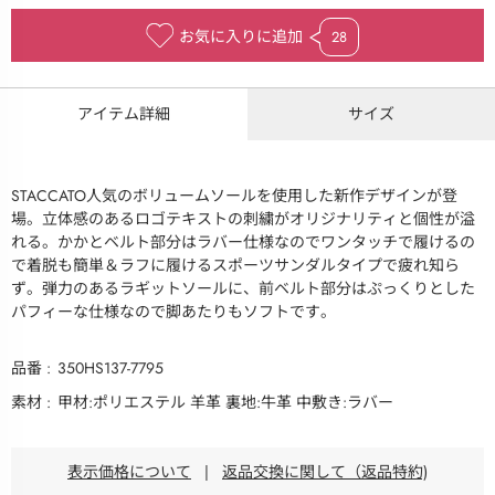
お気に入りに追加
28
アイテム詳細
サイズ
STACCATO人気のボリュームソールを使用した新作デザインが登
場。立体感のあるロゴテキストの刺繍がオリジナリティと個性が溢
れる。かかとベルト部分はラバー仕様なのでワンタッチで履けるの
で着脱も簡単＆ラフに履けるスポーツサンダルタイプで疲れ知ら
ず。弾力のあるラギットソールに、前ベルト部分はぷっくりとした
パフィーな仕様なので脚あたりもソフトです。
品番
350HS137-7795
素材
甲材:ポリエステル 羊革 裏地:牛革 中敷き:ラバー
表示価格について
|
返品交換に関して（返品特約)