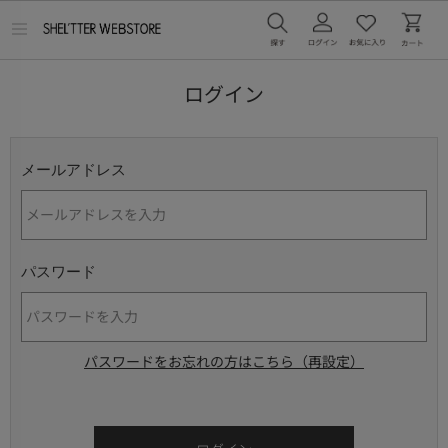
メ
ニ
ュ
ー
ログイン
を
開
く
メールアドレス
パスワード
パスワードをお忘れの方はこちら（再設定）