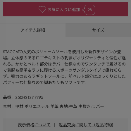
お気に入りに追加
28
アイテム詳細
サイズ
STACCATO人気のボリュームソールを使用した新作デザインが登
場。立体感のあるロゴテキストの刺繍がオリジナリティと個性が溢
れる。かかとベルト部分はラバー仕様なのでワンタッチで履けるの
で着脱も簡単＆ラフに履けるスポーツサンダルタイプで疲れ知ら
ず。弾力のあるラギットソールに、前ベルト部分はぷっくりとした
パフィーな仕様なので脚あたりもソフトです。
品番
350HS137-7795
素材
甲材:ポリエステル 羊革 裏地:牛革 中敷き:ラバー
表示価格について
|
返品交換に関して（返品特約)