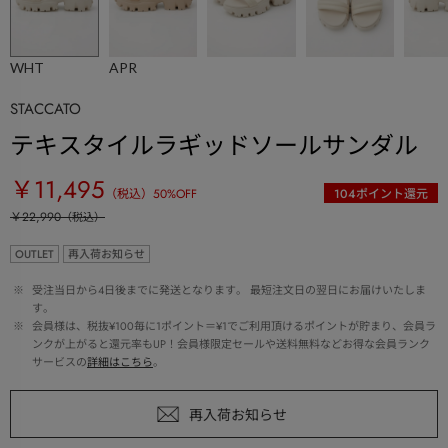
WHT
APR
STACCATO
テキスタイルラギッドソールサンダル
￥11,495
（税込）
50
%OFF
104
ポイント還元
￥22,990
（税込）
OUTLET
再入荷お知らせ
 ※ 
受注当日から4日後までに発送となります。 最短注文日の翌日にお届けいたしま
す。
 ※ 
会員様は、税抜¥100毎に1ポイント＝¥1でご利用頂けるポイントが貯まり、会員ラ
ンクが上がると還元率もUP！会員様限定セールや送料無料などお得な会員ランク
サービスの
詳細はこちら
。