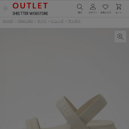
メ
ニ
ュ
OUTLET
>
STACCATO
>
すべて
>
シューズ
>
サンダル
ー
を
開
く