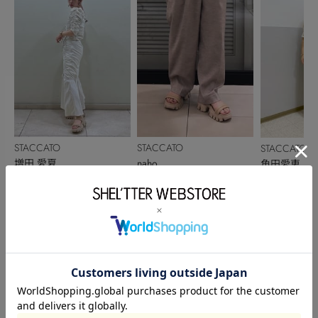
STACCATO
STACCATO
STACCATO
増田 愛夏
naho
角田愛恵
155cm
153cm
155cm
このアイテムを見た人がチェックしている商品
閲覧中カテゴリーのランキング