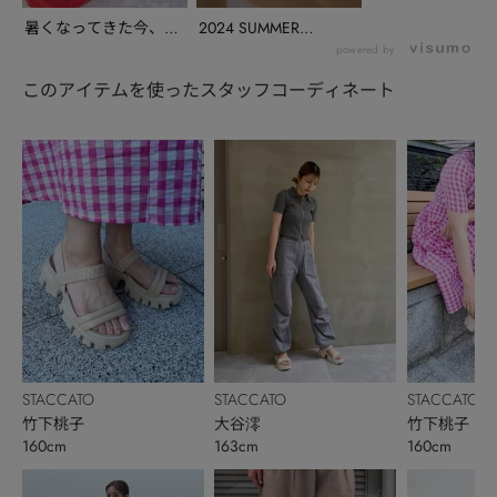
暑くなってきた今、ス
2024 SUMMER
タッフがオススメし
COLLECTI...
powered by
た...
このアイテムを使ったスタッフコーディネート
STACCATO
STACCATO
STACCATO
竹下桃子
大谷澪
竹下桃子
160cm
163cm
160cm