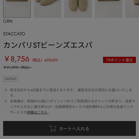
GRN
STACCATO
カンパリSTビーンズエスパ
￥8,756
（税込）
60
%OFF
79
ポイント還元
￥21,890
（税込）
OUTLET
 ※ 
受注当日から4日後までに発送となります。 最短注文日の翌日にお届けいたしま
す。
 ※ 
会員様は、税抜¥100毎に1ポイント＝¥1でご利用頂けるポイントが貯まり、会員ラ
ンクが上がると還元率もUP！会員様限定セールや送料無料などお得な会員ランク
サービスの
詳細はこちら
。