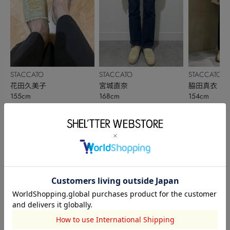
STACCATO
STACCATO
STACCATO
花田久美子
宮城直奈
脇田真衣
155cm
168cm
154cm
このアイテムを見た人がチェックしている商品
閲覧中カテゴリーのランキング
TOPICS