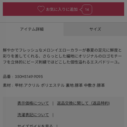
お気に入りに追加
14
アイテム詳細
サイズ
鮮やかでフレッシュなメロンイエローカラーが春夏の足元に鮮度と
彩りを差してくれる、さらっとした編地にオリジナルのロゴモチー
フを立体的にビーズ刺繍でほどこした個性溢れるエスパドリーユ。
品番
350HS149-9095
素材
甲材:アクリル ポリエステル 裏地:豚革 中敷き:豚革
表示価格について
|
返品交換に関して（返品特約)
洗濯表記について
|
サイズガイドを見る
|