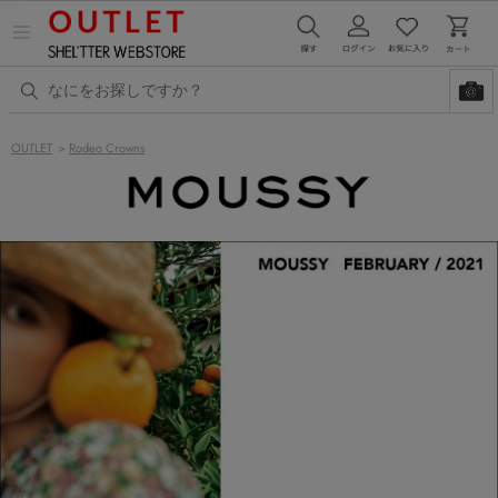
メ
ニ
ュ
ー
を
開
く
OUTLET
>
Rodeo Crowns