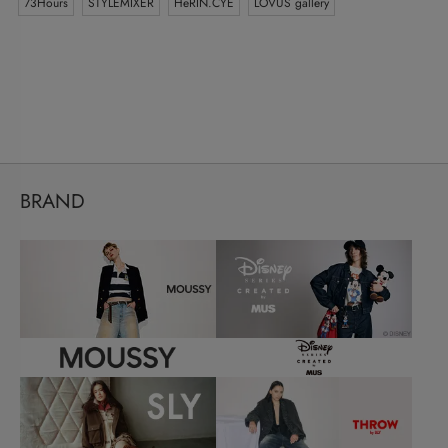
73Hours
STYLEMIXER
HeRIN.CYE
LOVUS gallery
BRAND