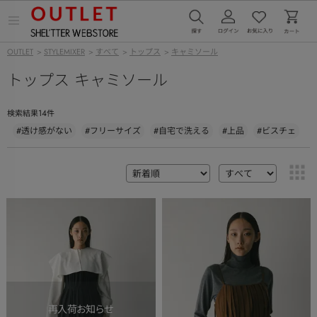
メ
ニ
ュ
OUTLET
>
STYLEMIXER
>
すべて
>
トップス
>
キャミソール
ー
を
トップス キャミソール
開
く
14
検索結果
件
#透け感がない
#フリーサイズ
#自宅で洗える
#上品
#ビスチェ