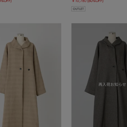
0%OFF)
￥10,780
(60%OFF)
OUTLET