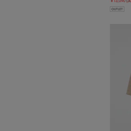
￥13,090
(3
OUTLET