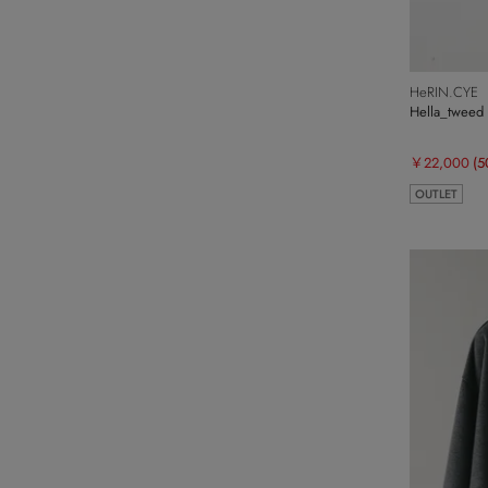
HeRIN.CYE
Hella_tweed 
￥22,000
(
OUTLET