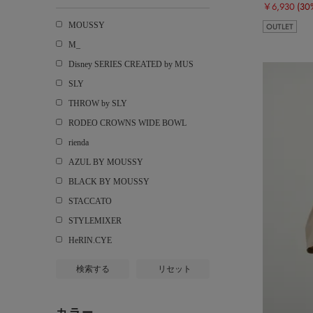
￥6,930
(30
MOUSSY
OUTLET
M_
Disney SERIES CREATED by MUS
SLY
THROW by SLY
RODEO CROWNS WIDE BOWL
rienda
AZUL BY MOUSSY
BLACK BY MOUSSY
STACCATO
STYLEMIXER
HeRIN.CYE
検索する
リセット
カラー