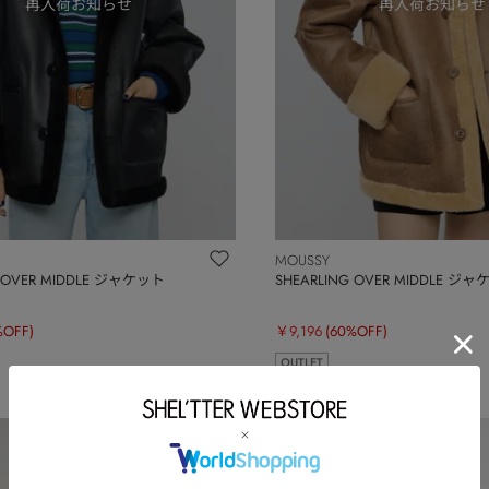
MOUSSY
G OVER MIDDLE ジャケット
SHEARLING OVER MIDDLE ジ
%OFF)
￥9,196
(60%OFF)
OUTLET