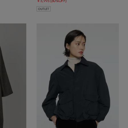
￥5,995
(50%OFF)
OUTLET