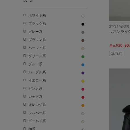
ホワイト系
ブラック系
STYLEMIXER
リネンライ
グレー系
ブラウン系
￥6,930
(30
ベージュ系
OUTLET
グリーン系
ブルー系
パープル系
イエロー系
ピンク系
レッド系
オレンジ系
シルバー系
ゴールド系
柄系