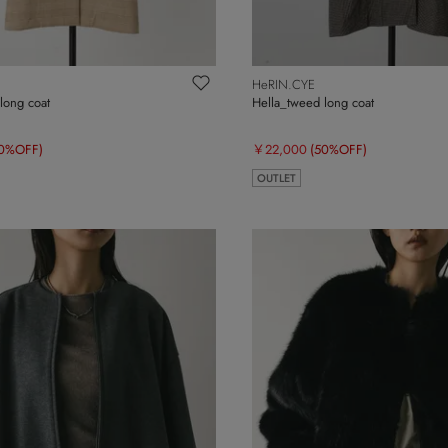
HeRIN.CYE
long coat
Hella_tweed long coat
50%OFF)
￥22,000
(50%OFF)
OUTLET