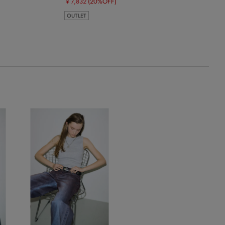
￥7,832
(20%OFF)
OUTLET