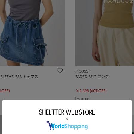
MOUSSY
A SLEEVELESS トップス
FADED BELT タンク
%OFF)
￥2,398
(60%OFF)
OUTLET