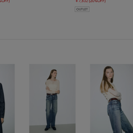
%OFF)
￥7,832
(20%OFF)
OUTLET