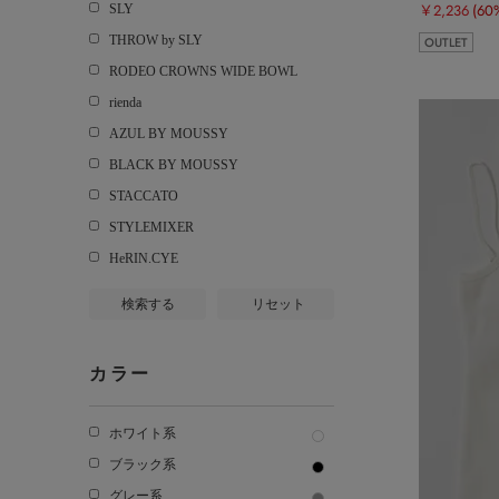
￥2,236
(60
SLY
THROW by SLY
OUTLET
RODEO CROWNS WIDE BOWL
rienda
AZUL BY MOUSSY
BLACK BY MOUSSY
STACCATO
STYLEMIXER
HeRIN.CYE
検索する
リセット
カラー
ホワイト系
ブラック系
グレー系