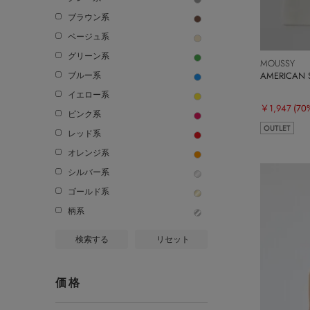
ブラウン系
ベージュ系
グリーン系
MOUSSY
AMERICAN
ブルー系
イエロー系
￥1,947
(70
ピンク系
OUTLET
レッド系
オレンジ系
シルバー系
ゴールド系
柄系
検索する
リセット
価格