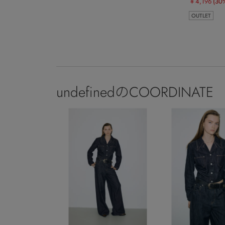
￥4,196
(30
OUTLET
undefinedのCOORDINATE