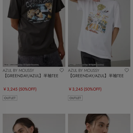
AZUL BY MOUSSY
AZUL BY MOUSSY
【GREENDAY/AZUL】半袖TEE
【GREENDAY/AZUL】半袖TEE
￥3,245
(50%OFF)
￥3,245
(50%OFF)
OUTLET
OUTLET