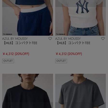
AZUL BY MOUSSY
AZUL BY MOUSSY
【MLB】コンパクトTEE
【MLB】コンパクトTEE
￥4,312
(20%OFF)
￥4,312
(20%OFF)
OUTLET
OUTLET