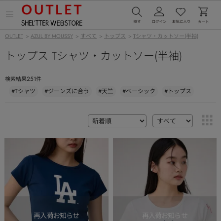
メ
ニ
ュ
OUTLET
>
AZUL BY MOUSSY
>
すべて
>
トップス
>
Tシャツ・カットソー(半袖)
ー
を
トップス Tシャツ・カットソー(半袖)
開
く
251
検索結果
件
#Tシャツ
#ジーンズに合う
#天竺
#ベーシック
#トップス