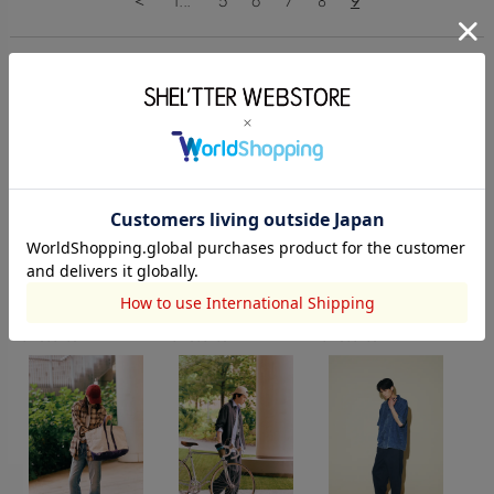
＜
1...
5
6
7
8
9
undefinedのCOORDINATE
AZUL BY MOUSSY
AZUL BY MOUSSY
AZUL BY MOUSSY
2026.07.31
2026.07.31
2026.07.31