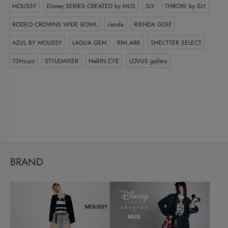
MOUSSY
Disney SERIES CREATED by MUS
SLY
THROW by SLY
RODEO CROWNS WIDE BOWL
rienda
RIENDA GOLF
AZUL BY MOUSSY
LAGUA GEM
RIM.ARK
SHEL’TTER SELECT
73Hours
STYLEMIXER
HeRIN.CYE
LOVUS gallery
BRAND