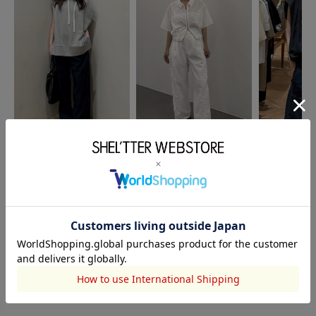
STYLEMIXER
SHEL’TTER
STYLEMIXER
野々村彩
高橋朱里
岩津利奈
150cm
160cm
164cm
このアイテムを見た人がチェックしている商品
閲覧中カテゴリーのランキング