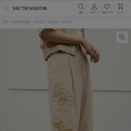
メ
ニ
ュ
TOP
>
STYLEMIXER
>
すべて
>
ボトム
>
パンツ
ー
を
開
く