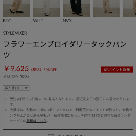
BEG
WHT
NVY
STYLEMIXER
フラワーエンブロイダリータックパン
ツ
￥9,625
（税込）
30
%OFF
87
ポイント還元
￥13,750
（税込）
再入荷お知らせ
 ※ 
受注当日から4日後までに発送となります。 最短注文日の翌日にお届けいたしま
す。
 ※ 
会員様は、税抜¥100毎に1ポイント＝¥1でご利用頂けるポイントが貯まり、会員ラ
ンクが上がると還元率もUP！会員様限定セールや送料無料などお得な会員ランク
サービスの
詳細はこちら
。