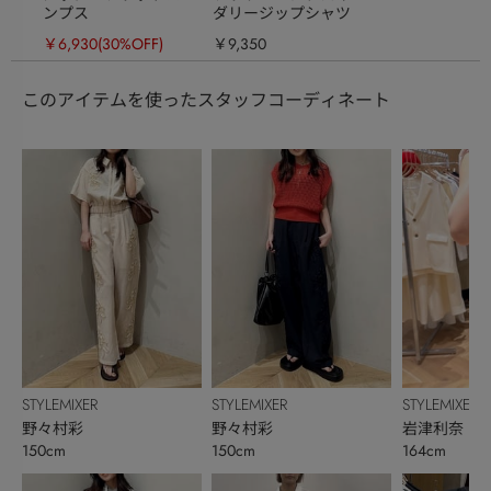
ンプス
ダリージップシャツ
￥6,930
(30%OFF)
￥9,350
このアイテムを使ったスタッフコーディネート
STYLEMIXER
STYLEMIXER
STYLEMIXER
野々村彩
野々村彩
岩津利奈
150cm
150cm
164cm