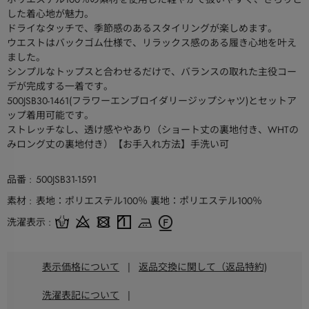
した着心地が魅力。
ドライなタッチで、季節感のあるスタイリングが楽しめます。
ウエストはバックゴム仕様で、リラックス感のある履き心地を叶え
ました。
シンプルなトップスと合わせるだけで、バランスの取れた主役コー
デが完成する一着です。
500JSB30-1461(フラワーエンブロイダリージップシャツ)とセットア
ップ着用可能です。
ストレッチなし、透け感ややあり（ショート丈の裏地付き、WHTの
みロング丈の裏地付き）【お手入れ方法】手洗い可
品番
500JSB31-1591
素材
表地：ポリエステル100％ 裏地：ポリエステル100％
洗濯表示
表示価格について
|
返品交換に関して（返品特約)
洗濯表記について
|