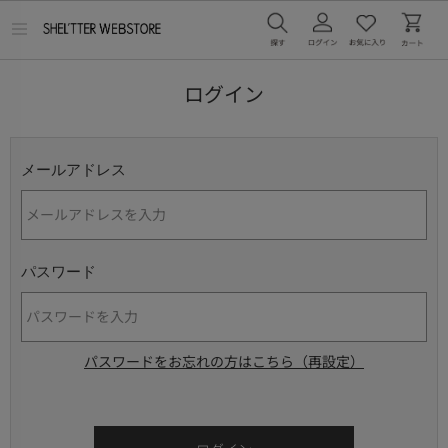
メ
ニ
ュ
ー
ログイン
を
開
く
メールアドレス
パスワード
パスワードをお忘れの方はこちら（再設定）