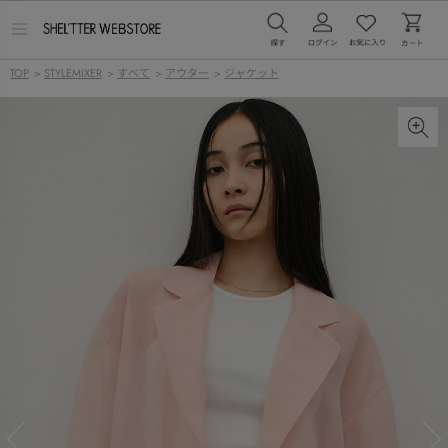
メ
ニ
ュ
TOP
>
STYLEMIXER
>
すべて
>
アウター
>
ジャケット
ー
を
開
く