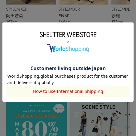
STYLEMIXER
STYLEMIXER
STYLEMIXER
岡田若菜
ENAPI
紗羅
157cm
166cm
178cm
このアイテムを見た人がチェックしている商品
閲覧中カテゴリーのランキング
TOPICS