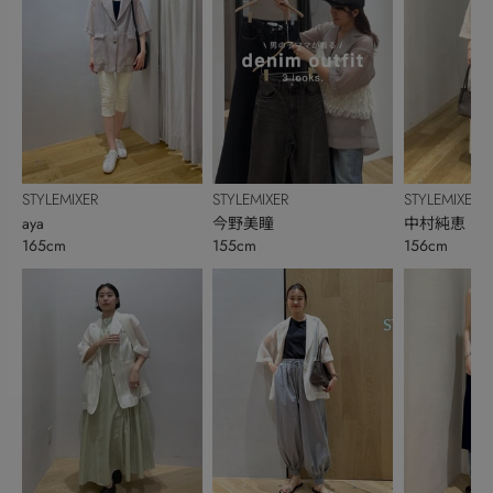
STYLEMIXER
STYLEMIXER
STYLEMIXER
aya
今野美瞳
中村純恵
165cm
155cm
156cm