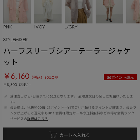
PNK
IVOY
L/GRY
STYLEMIXER
ハーフスリーブシアーテーラージャケ
ット
￥6,160
（税込）
30
%OFF
56
ポイント還元
￥8,800
（税込）
 ※ 
受注当日から4日後までに発送となります。 最短注文日の翌日にお届けいたしま
す。
 ※ 
会員様は、税抜¥100毎に1ポイント＝¥1でご利用頂けるポイントが貯まり、会員ラ
ンクが上がると還元率もUP！会員様限定セールや送料無料などお得な会員ランク
サービスの
詳細はこちら
。