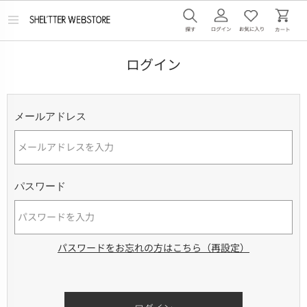
メ
ニ
ュ
ー
ログイン
を
開
く
メールアドレス
パスワード
パスワードをお忘れの方はこちら（再設定）