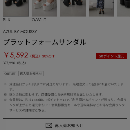
BLK
O/WHT
AZUL BY MOUSSY
プラットフォームサンダル
￥5,592
（税込）
30
%OFF
50
ポイント還元
￥7,990
（税込）
OUTLET
再入荷お知らせ
 ※ 
受注当日から4日後までに発送となります。 最短注文日の翌日にお届けいたしま
す。
 ※ 
購入金額に関わらず、
店舗受取
なら送料無料でお届けいたします。
 ※ 
会員様は、税抜¥100毎に1ポイント＝¥1でご利用頂けるポイントが貯まり、会員ラ
ンクが上がると還元率もUP！会員様限定セールや送料無料などお得な会員ランク
サービスの
詳細はこちら
。