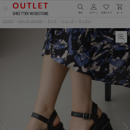
メ
ニ
ュ
OUTLET
>
AZUL BY MOUSSY
>
すべて
>
シューズ
>
サンダル
ー
を
開
く