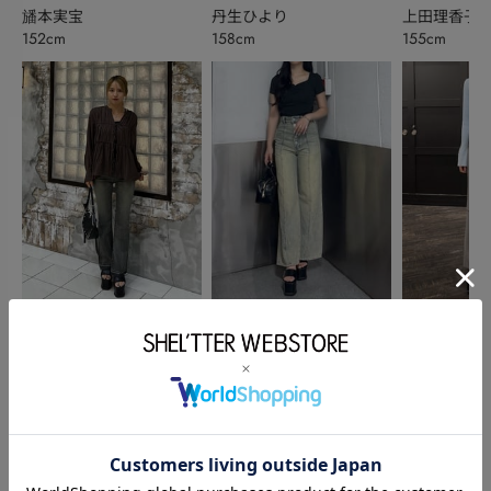
旙本実宝
丹生ひより
上田理香子
152cm
158cm
155cm
AZUL BY MOUSSY
SHEL’TTER
rienda
上田理香子
黒澤結菜
栗谷 花菜
155cm
163cm
156cm
このアイテムを見た人がチェックしている商品