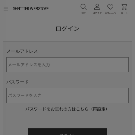
メ
ニ
ュ
ー
ログイン
を
開
く
メールアドレス
パスワード
パスワードをお忘れの方はこちら（再設定）