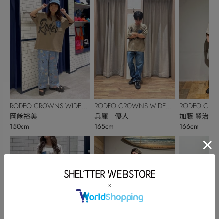
RODEO CROWNS WIDE
RODEO CROWNS WIDE
RODEO CRO
BOWL
岡﨑裕美
BOWL
兵庫 優人
BOWL
加藤 賢治
150cm
165cm
166cm