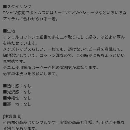
■スタイリング
Tシャツ感覚でボトムスにはカーゴパンツやショーツなどいろいろな
アイテムに合わせられる一着。
■生地
アクリルコットンの細番の糸を二本取りにして編み、ほどよい厚み
を持たせています。
メンズトップスらしい、一枚でも、透けないヘビー感を意識して、
編地選定していて、コットン混なので、この時期にもちょうどいい
素材感です。
デニム使用箇所は一点一点色の雰囲気が異なります。
必ず単体洗いをお願いします。
■透け感：なし
■光沢感：なし
■伸縮性：なし
■裏 地：なし
[注意事項]
※画像の商品はサンプルです。実際の商品と仕様、加工が若干異な
る場合があります。