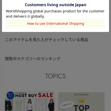
RODEO CROWNS WIDE
RODEO CROWNS WIDE
RODEO CRO
BOWL
yuuka
BOWL
加藤 賢治
BOWL
廣瀬 結菜
152cm
166cm
156cm
このアイテムを見た人がチェックしている商品
閲覧中カテゴリーのランキング
TOPICS