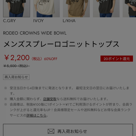
C.GRY
IVOY
L/KHA
RODEO CROWNS WIDE BOWL
メンズスプレーロゴニットトップス
￥2,200
（税込）
60
%OFF
20
ポイント還元
￥5,500
（税込）
再入荷お知らせ
 ※ 
受注当日から4日後までに発送となります。 最短注文日の翌日にお届けいたしま
す。
 ※ 
購入金額に関わらず、
店舗受取
なら送料無料でお届けいたします。
 ※ 
会員様は、税抜¥100毎に1ポイント＝¥1でご利用頂けるポイントが貯まり、会員ラ
ンクが上がると還元率もUP！会員様限定セールや送料無料などお得な会員ランク
サービスの
詳細はこちら
。