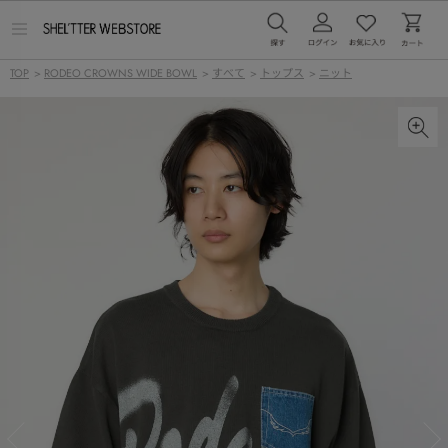
メ
ニ
ュ
TOP
>
RODEO CROWNS WIDE BOWL
>
すべて
>
トップス
>
ニット
ー
を
開
く