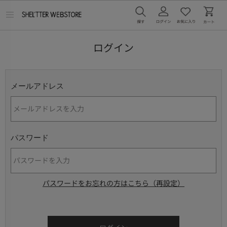
メ
ニ
ュ
ー
ログイン
を
開
く
メールアドレス
パスワード
パスワードをお忘れの方はこちら（再設定）