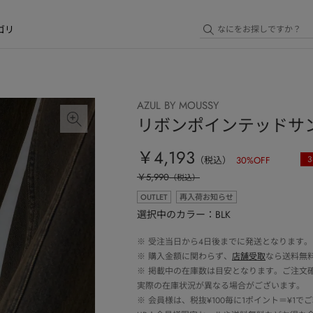
ゴリ
AZUL BY MOUSSY
リボンポインテッドサ
￥4,193
3
（税込）
30
%OFF
￥5,990
（税込）
OUTLET
再入荷お知らせ
選択中のカラー：BLK
※
受注当日から4日後までに発送となります。
※
購入金額に関わらず、
店舗受取
なら送料無
※
掲載中の在庫数は目安となります。ご注文
実際の在庫状況が異なる場合がございます。
※
会員様は、税抜¥100毎に1ポイント＝¥1