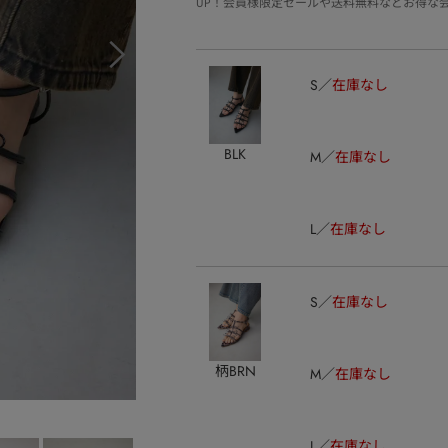
UP！会員様限定セールや送料無料などお得な
S
在庫なし
BLK
M
在庫なし
L
在庫なし
S
在庫なし
柄BRN
M
在庫なし
L
在庫なし