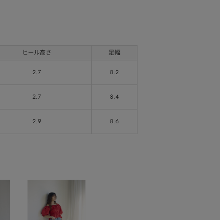
ヒール高さ
足幅
2.7
8.2
2.7
8.4
2.9
8.6