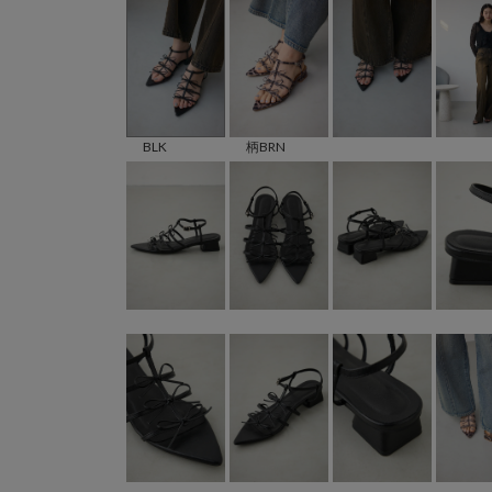
柄BRN
BLK