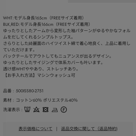
WHT:モデル身長165cm（FREEサイズ着用）
BLK,RED:モデル身長166cm（FREEサイズ着用）
ゆったりとしたアームから変形した袖パターンがゆるやかなフォル
ムをだしてくれるシンプルトップス。
さらりとした綺麗面のハイツイスト綿で着心地良く、上品に着用し
ていただけます。
バックテールでアウトしてもニュアンスが出るデザイン。
ゆったりとしたサイジングで体系カバーも叶います。
透け感WHTややあり、ストレッチあり。
【お手入れ方法】マシンウォッシュ可
品番
500ISS80-2751
素材
コットン60％ ポリエステル40％
洗濯表示
表示価格について
|
返品交換に関して（返品特約)