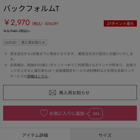
バックフォルムT
￥2,970
（税込）
50
%OFF
27
ポイント還元
￥5,940
（税込）
OUTLET
再入荷お知らせ
 ※ 
受注当日から4日後までに発送となります。 最短注文日の翌日にお届けいたしま
す。
 ※ 
会員様は、税抜¥100毎に1ポイント＝¥1でご利用頂けるポイントが貯まり、会員ラ
ンクが上がると還元率もUP！会員様限定セールや送料無料などお得な会員ランク
サービスの
詳細はこちら
。
お気に入りに追加
346
アイテム詳細
サイズ