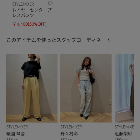
STYLEMIXER
レイヤーセンタープ
レスパンツ
￥4,400
(50%OFF)
このアイテムを使ったスタッフコーディネート
STYLEMIXER
STYLEMIXER
STYLEMIXER
綾園 琴音
野々村彩
近藤梨紗
156cm
150cm
159cm