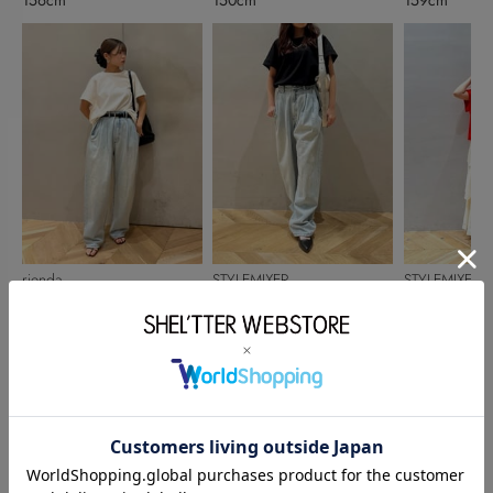
rienda
STYLEMIXER
STYLEMIXER
伊藤千紘
野々村彩
ENAPI
150cm
150cm
166cm
このアイテムを見た人がチェックしている商品
閲覧中カテゴリーのランキング