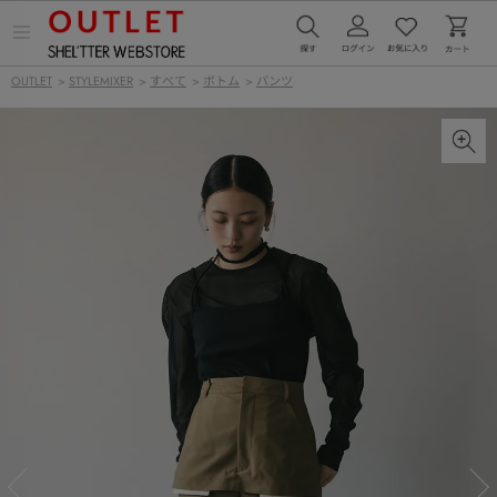
メ
ニ
ュ
OUTLET
>
STYLEMIXER
>
すべて
>
ボトム
>
パンツ
ー
を
開
く