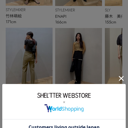
STYLEMIXER
STYLEMIXER
SLY
竹林萌絵
ENAPI
藤木 美侑
171cm
166cm
155cm
STYLEMIXER
STYLEMIXER
STYLEMIXER
竹林萌絵
黒岩早耶
山本成美
171cm
166cm
172cm
このアイテムを見た人がチェックしている商品