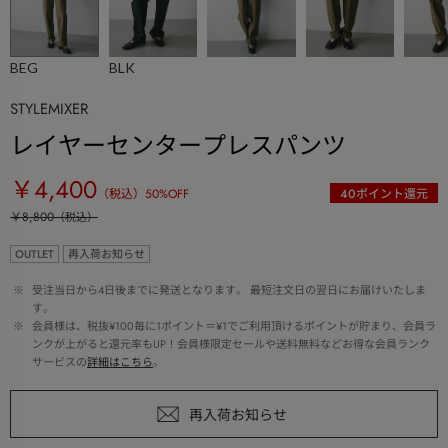
BEG
BLK
STYLEMIXER
レイヤーセンタープレスパンツ
￥4,400
（税込）
50
%OFF
40
ポイント還元
￥8,800
（税込）
OUTLET
再入荷お知らせ
 ※ 
受注当日から4日後までに発送となります。 最短注文日の翌日にお届けいたしま
す。
 ※ 
会員様は、税抜¥100毎に1ポイント＝¥1でご利用頂けるポイントが貯まり、会員ラ
ンクが上がると還元率もUP！会員様限定セールや送料無料などお得な会員ランク
サービスの
詳細はこちら
。