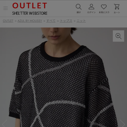
メ
ニ
ュ
OUTLET
>
AZUL BY MOUSSY
>
すべて
>
トップス
>
ニット
ー
を
開
く