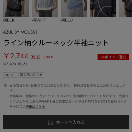
柄BLK
柄WHT
柄BLU
AZUL BY MOUSSY
ライン柄クルーネック半袖ニット
￥2,744
（税込）
50
%OFF
24
ポイント還元
￥5,490
（税込）
OUTLET
再入荷お知らせ
 ※ 
受注当日から4日後までに発送となります。 最短注文日の翌日にお届けいたしま
す。
 ※ 
会員様は、税抜¥100毎に1ポイント＝¥1でご利用頂けるポイントが貯まり、会員ラ
ンクが上がると還元率もUP！会員様限定セールや送料無料などお得な会員ランク
サービスの
詳細はこちら
。