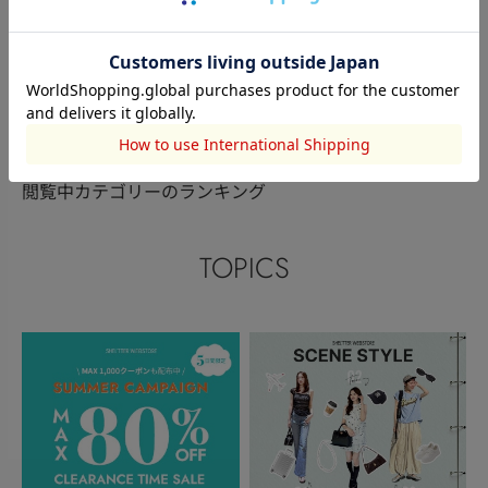
AZUL BY MOUSSY
AZUL BY MOUSSY
AZUL BY MO
大神田周
舟橋 諒
舟橋 諒
180cm
168cm
168cm
このアイテムを見た人がチェックしている商品
閲覧中カテゴリーのランキング
TOPICS