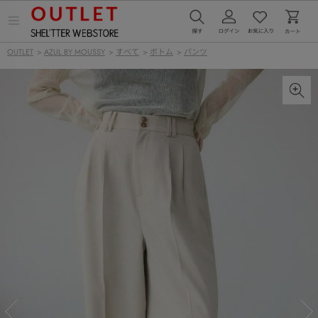
メ
ニ
ュ
OUTLET
>
AZUL BY MOUSSY
>
すべて
>
ボトム
>
パンツ
ー
を
開
く