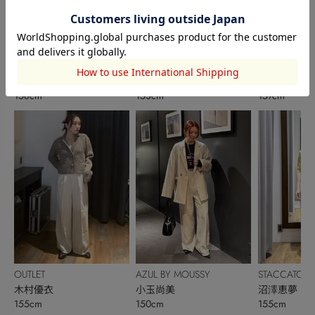
AZUL BY MOUSSY
OUTLET
AZUL BY MO
吉田純子
AYA
澤口洵菜
158cm
153cm
157cm
OUTLET
AZUL BY MOUSSY
STACCATO
木村優衣
小玉尚美
沼澤恵夢
155cm
150cm
155cm