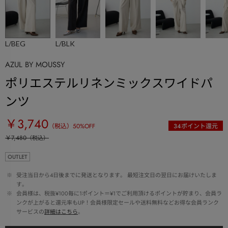
L/BEG
L/BLK
AZUL BY MOUSSY
ポリエステルリネンミックスワイドパ
ンツ
￥3,740
（税込）
50
%OFF
34
ポイント還元
￥7,480
（税込）
OUTLET
 ※ 
受注当日から4日後までに発送となります。 最短注文日の翌日にお届けいたしま
す。
 ※ 
会員様は、税抜¥100毎に1ポイント＝¥1でご利用頂けるポイントが貯まり、会員ラ
ンクが上がると還元率もUP！会員様限定セールや送料無料などお得な会員ランク
サービスの
詳細はこちら
。