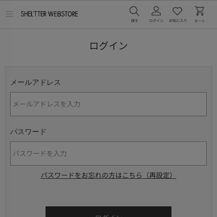
メ
ニ
ュ
ー
ログイン
を
開
く
メールアドレス
パスワード
パスワードをお忘れの方はこちら（再設定）