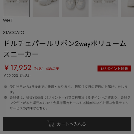
WHT
STACCATO
ドルチェパールリボン2wayボリューム
スニーカー
￥17,952
（税込）
40
%OFF
163
ポイント還元
￥29,920
（税込）
 ※ 
受注当日から4日後までに発送となります。 最短注文日の翌日にお届けいたしま
す。
 ※ 
会員様は、税抜¥100毎に1ポイント＝¥1でご利用頂けるポイントが貯まり、会員ラ
ンクが上がると還元率もUP！会員様限定セールや送料無料などお得な会員ランク
サービスの
詳細はこちら
。