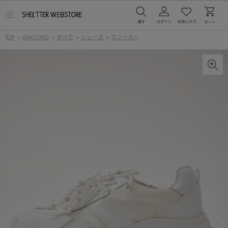
メ
ニ
ュ
TOP
>
STACCATO
>
すべて
>
シューズ
>
スニーカー
ー
を
開
く