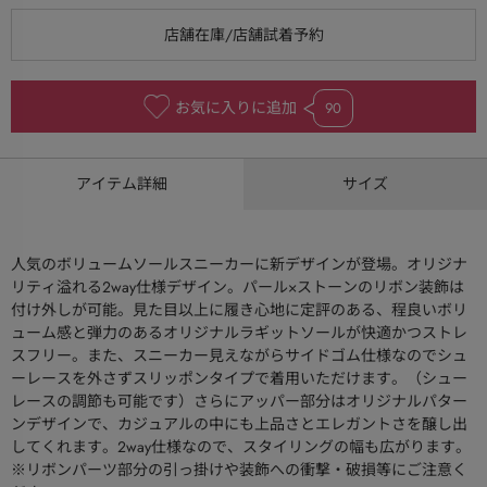
お気に入りに追加
90
アイテム詳細
サイズ
人気のボリュームソールスニーカーに新デザインが登場。オリジナ
リティ溢れる2way仕様デザイン。パール×ストーンのリボン装飾は
付け外しが可能。見た目以上に履き心地に定評のある、程良いボリ
ューム感と弾力のあるオリジナルラギットソールが快適かつストレ
スフリー。また、スニーカー見えながらサイドゴム仕様なのでシュ
ーレースを外さずスリッポンタイプで着用いただけます。（シュー
レースの調節も可能です）さらにアッパー部分はオリジナルパター
ンデザインで、カジュアルの中にも上品さとエレガントさを醸し出
してくれます。2way仕様なので、スタイリングの幅も広がります。
※リボンパーツ部分の引っ掛けや装飾への衝撃・破損等にご注意く