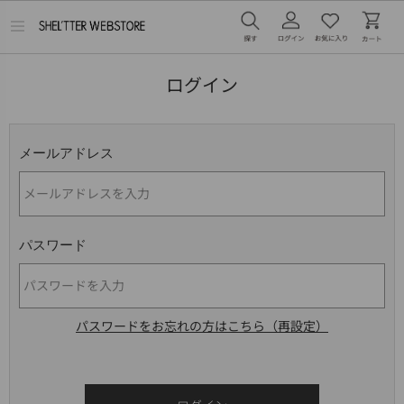
メ
ニ
ュ
ー
ログイン
を
開
く
メールアドレス
パスワード
パスワードをお忘れの方はこちら（再設定）