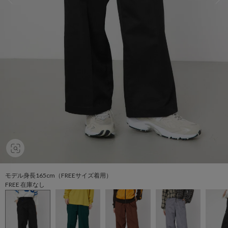
モデル身長165cm（FREEサイズ着用）
FREE 在庫なし