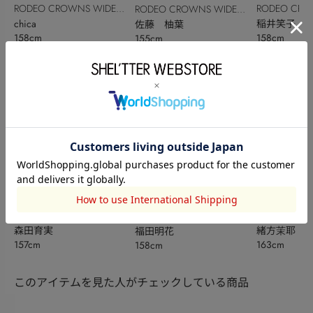
RODEO CROWNS WIDE
RODEO CRO
RODEO CROWNS WIDE
BOWL
chica
BOWL
稲井笑子
BOWL
佐藤 柚葉
158cm
158cm
155cm
RODEO CROWNS WIDE
RODEO CRO
RODEO CROWNS WIDE
BOWL
森田育実
BOWL
緒方茉耶
BOWL
福田明花
157cm
163cm
158cm
このアイテムを見た人がチェックしている商品