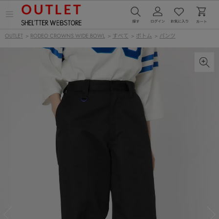
メ
ニ
ュ
OUTLET
>
RODEO CROWNS WIDE BOWL
>
すべて
>
ボトム
>
パンツ
ー
を
開
く