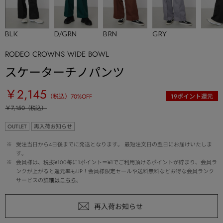
BLK
D/GRN
BRN
GRY
RODEO CROWNS WIDE BOWL
スケーターチノパンツ
￥2,145
（税込）
70
%OFF
19
ポイント還元
￥7,150
（税込）
OUTLET
再入荷お知らせ
 ※ 
受注当日から4日後までに発送となります。 最短注文日の翌日にお届けいたしま
す。
 ※ 
会員様は、税抜¥100毎に1ポイント＝¥1でご利用頂けるポイントが貯まり、会員ラ
ンクが上がると還元率もUP！会員様限定セールや送料無料などお得な会員ランク
サービスの
詳細はこちら
。