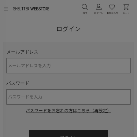
メ
ニ
ュ
ー
ログイン
を
開
く
メールアドレス
パスワード
パスワードをお忘れの方はこちら（再設定）