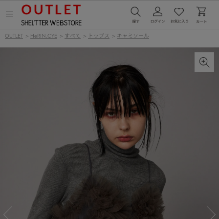
メ
ニ
ュ
OUTLET
>
HeRIN.CYE
>
すべて
>
トップス
>
キャミソール
ー
を
開
く