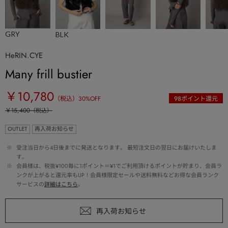
GRY
BLK
HeRIN.CYE
Many frill bustier
￥10,780
（税込）
30
%OFF
98
ポイント還元
￥15,400
（税込）
OUTLET
再入荷お知らせ
 ※ 
受注当日から4日後までに発送となります。 最短注文日の翌日にお届けいたしま
す。
 ※ 
会員様は、税抜¥100毎に1ポイント＝¥1でご利用頂けるポイントが貯まり、会員ラ
ンクが上がると還元率もUP！会員様限定セールや送料無料などお得な会員ランク
サービスの
詳細はこちら
。