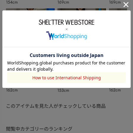
154cm
169cm
169cm
HeRIN.CYE
HeRIN.CYE
MOUSSY
喜夕田里奈【骨スト/イエ
喜夕田里奈【
樋熊実夢
162cm
162cm
153cm
ベ秋】
ベ秋】
このアイテムを見た人がチェックしている商品
閲覧中カテゴリーのランキング