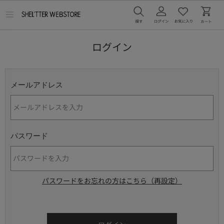
メ
ニ
ュ
ー
ログイン
を
開
く
メールアドレス
パスワード
パスワードをお忘れの方はこちら（再設定）