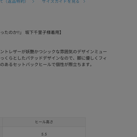
て（返品特約）
サイズガイドを見る
たのか!!」 坂下千里子様着用】
ントレザーが妖艶かつシックな雰囲気のデザインミュー
っくらとしたパテッドデザインなので、脚に優しくフィ
のあるセットバックヒールで個性が際立ちます。
ヒール高さ
5.5