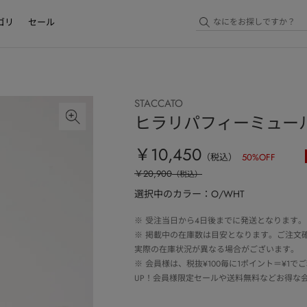
ゴリ
セール
STACCATO
ヒラリパフィーミュー
￥10,450
（税込）
50
%OFF
￥20,900
（税込）
選択中のカラー：O/WHT
※
受注当日から4日後までに発送となります。
※
掲載中の在庫数は目安となります。ご注文
実際の在庫状況が異なる場合がございます。
※
会員様は、税抜¥100毎に1ポイント＝¥1
UP！会員様限定セールや送料無料などお得な