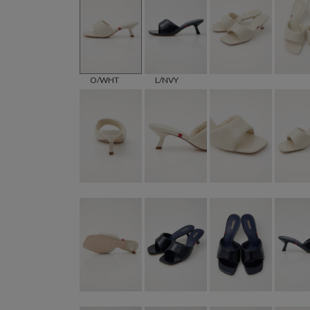
O/WHT
L/NVY