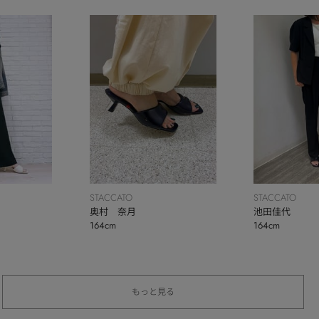
STACCATO
STACCATO
奥村 奈月
池田佳代
164cm
164cm
もっと見る