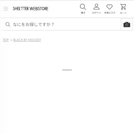
メ
ニ
ュ
ー
を
開
く
TOP
>
BLACK BY MOUSSY