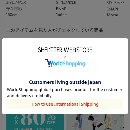
STYLEMIXER
STYLEMIXER
STYLEMIXER
野々村彩
ENAPI
ENAPI
150cm
166cm
166cm
このアイテムを見た人がチェックしている商品
閲覧中カテゴリーのランキング
TOPICS