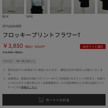
BLK
SAX
STYLEMIXER
フロッキープリントフラワーT
￥3,850
（税込）
30
%OFF
35
ポイント還元
￥5,500
（税込）
OUTLET
再入荷お知らせ
 ※ 
受注当日から4日後までに発送となります。 最短注文日の翌日にお届けいたしま
す。
 ※ 
会員様は、税抜¥100毎に1ポイント＝¥1でご利用頂けるポイントが貯まり、会員ラ
ンクが上がると還元率もUP！会員様限定セールや送料無料などお得な会員ランク
サービスの
詳細はこちら
。