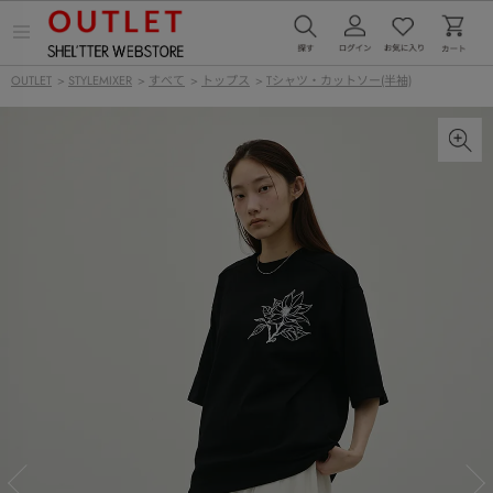
メ
ニ
ュ
OUTLET
>
STYLEMIXER
>
すべて
>
トップス
>
Tシャツ・カットソー(半袖)
ー
を
開
く