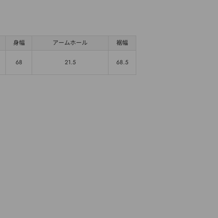
身幅
アームホール
裾幅
68
21.5
68.5