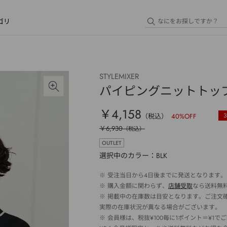
ゴリ
STYLEMIXER
パイピングニットトッ
￥4,158
3
（税込）
40
%OFF
￥6,930
（税込）
OUTLET
選択中のカラー：BLK
※
受注当日から4日後までに発送となります。
※
購入金額に関わらず、
店舗受取
なら送料無
※
掲載中の在庫数は目安となります。ご注文
実際の在庫状況が異なる場合がございます。
※
会員様は、税抜¥100毎に1ポイント＝¥1