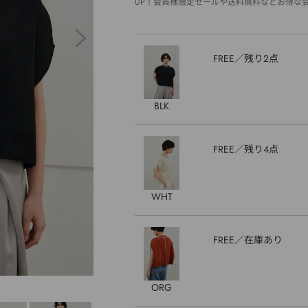
UP！会員様限定セールや送料無料などお得な
FREE
残り2点
BLK
FREE
残り4点
WHT
FREE
在庫あり
ORG