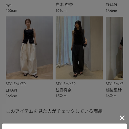
aya
白木 杏奈
ENAPI
165cm
161cm
166cm
STYLEMIXER
STYLEMIXER
STYLEMIXER
弦巻真奈
ENAPI
越後里紗
157cm
166cm
167cm
このアイテムを見た人がチェックしている商品