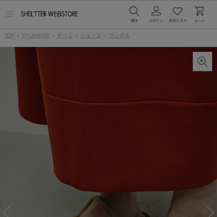
メ
ニ
ュ
TOP
>
STYLEMIXER
>
すべて
>
シューズ
>
サンダル
ー
を
開
く