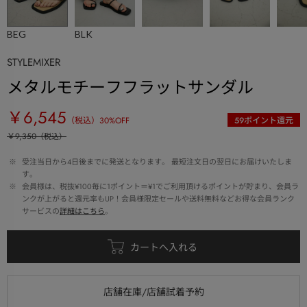
BEG
BLK
STYLEMIXER
メタルモチーフフラットサンダル
￥6,545
（税込）
30
%OFF
59
ポイント還元
￥9,350
（税込）
 ※ 
受注当日から4日後までに発送となります。 最短注文日の翌日にお届けいたしま
す。
 ※ 
会員様は、税抜¥100毎に1ポイント＝¥1でご利用頂けるポイントが貯まり、会員ラ
ンクが上がると還元率もUP！会員様限定セールや送料無料などお得な会員ランク
サービスの
詳細はこちら
。