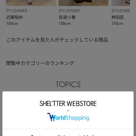
STYLEMIXER
STYLEMIXER
STYLEMIXER
近藤梨紗
安達小春
桝田匠
159cm
158cm
170cm
このアイテムを見た人がチェックしている商品
閲覧中カテゴリーのランキング
TOPICS