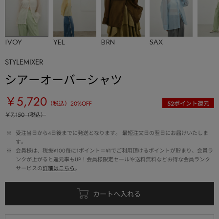
IVOY
YEL
BRN
SAX
STYLEMIXER
シアーオーバーシャツ
￥5,720
（税込）
20
%OFF
52
ポイント還元
￥7,150
（税込）
 ※ 
受注当日から4日後までに発送となります。 最短注文日の翌日にお届けいたしま
す。
 ※ 
会員様は、税抜¥100毎に1ポイント＝¥1でご利用頂けるポイントが貯まり、会員ラ
ンクが上がると還元率もUP！会員様限定セールや送料無料などお得な会員ランク
サービスの
詳細はこちら
。