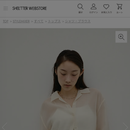
メ
ニ
ュ
TOP
>
STYLEMIXER
>
すべて
>
トップス
>
シャツ・ブラウス
ー
を
開
く