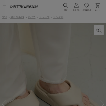
メ
ニ
ュ
TOP
>
STYLEMIXER
>
すべて
>
シューズ
>
サンダル
ー
を
開
く