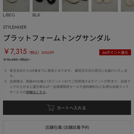
L/BEG
BLK
STYLEMIXER
プラットフォームトングサンダル
￥7,315
（税込）
30
%OFF
66
ポイント還元
￥10,450
（税込）
 ※ 
受注当日から4日後までに発送となります。 最短注文日の翌日にお届けいたしま
す。
 ※ 
会員様は、税抜¥100毎に1ポイント＝¥1でご利用頂けるポイントが貯まり、会員ラ
ンクが上がると還元率もUP！会員様限定セールや送料無料などお得な会員ランク
サービスの
詳細はこちら
。