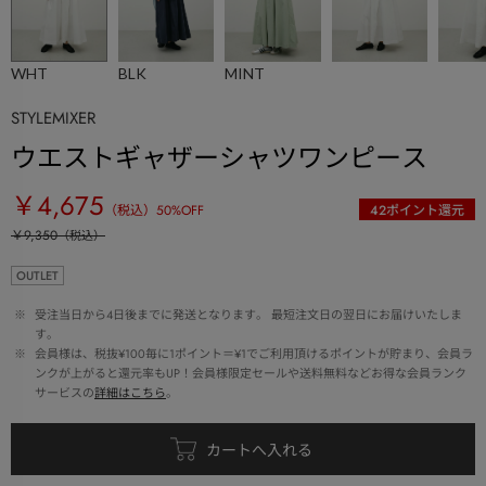
WHT
BLK
MINT
STYLEMIXER
ウエストギャザーシャツワンピース
￥4,675
（税込）
50
%OFF
42
ポイント還元
￥9,350
（税込）
OUTLET
 ※ 
受注当日から4日後までに発送となります。 最短注文日の翌日にお届けいたしま
す。
 ※ 
会員様は、税抜¥100毎に1ポイント＝¥1でご利用頂けるポイントが貯まり、会員ラ
ンクが上がると還元率もUP！会員様限定セールや送料無料などお得な会員ランク
サービスの
詳細はこちら
。