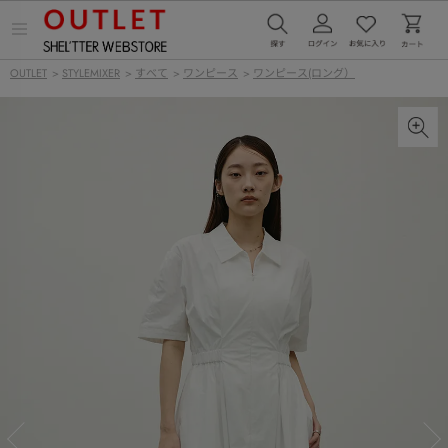
メ
ニ
ュ
OUTLET
>
STYLEMIXER
>
すべて
>
ワンピース
>
ワンピース(ロング）
ー
を
開
く