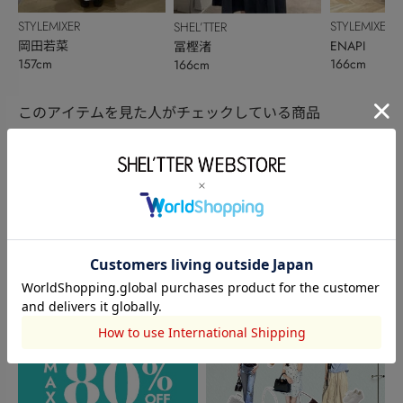
STYLEMIXER
STYLEMIXER
SHEL’TTER
岡田若菜
ENAPI
冨樫渚
157cm
166cm
166cm
このアイテムを見た人がチェックしている商品
閲覧中カテゴリーのランキング
TOPICS