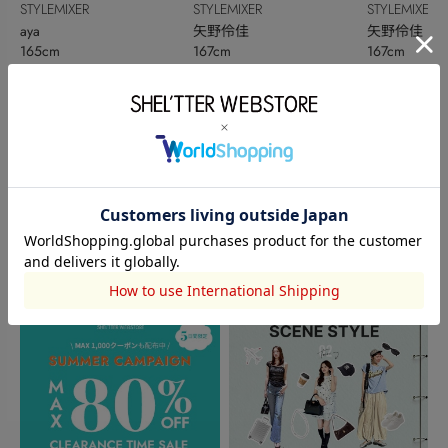
STYLEMIXER
STYLEMIXER
STYLEMIXER
aya
矢野伶佳
矢野伶佳
165cm
167cm
167cm
このアイテムを見た人がチェックしている商品
閲覧中カテゴリーのランキング
TOPICS