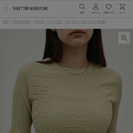
メ
ニ
ュ
TOP
>
STYLEMIXER
>
すべて
>
トップス
>
Tシャツ・カットソー(半袖)
ー
を
開
く