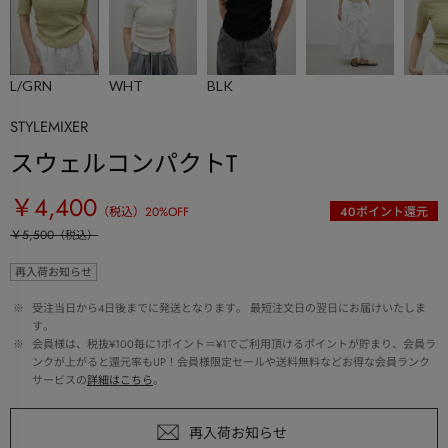
L/GRN
WHT
BLK
STYLEMIXER
スウェルコンパクトT
￥4,400
（税込）
20
%OFF
40
ポイント還元
￥5,500
（税込）
再入荷お知らせ
 ※ 
受注当日から4日後までに発送となります。 最短注文日の翌日にお届けいたしま
す。
 ※ 
会員様は、税抜¥100毎に1ポイント＝¥1でご利用頂けるポイントが貯まり、会員ラ
ンクが上がると還元率もUP！会員様限定セールや送料無料などお得な会員ランク
サービスの
詳細はこちら
。