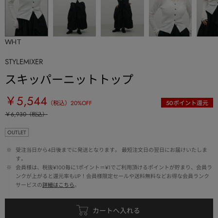
WHT
STYLEMIXER
スキッパーニットトップ
￥5,544
（税込）
20
%OFF
50
ポイント還元
￥6,930
（税込）
OUTLET
 ※ 
受注当日から4日後までに発送となります。 最短注文日の翌日にお届けいたしま
す。
 ※ 
会員様は、税抜¥100毎に1ポイント＝¥1でご利用頂けるポイントが貯まり、会員ラ
ンクが上がると還元率もUP！会員様限定セールや送料無料などお得な会員ランク
サービスの
詳細はこちら
。