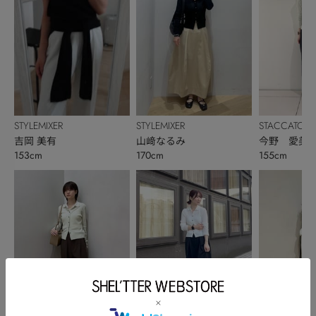
STYLEMIXER
STYLEMIXER
STACCATO
吉岡 美有
山﨑なるみ
今野 愛美
153cm
170cm
155cm