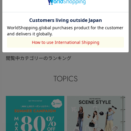
STYLEMIXER
STACCATO
STYLEMIXER
綾園 琴音
今野 愛美
錦織愛
156cm
155cm
162cm
このアイテムを見た人がチェックしている商品
閲覧中カテゴリーのランキング
TOPICS