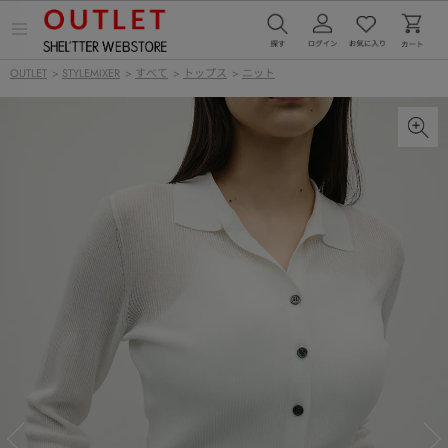
メ
ニ
ュ
OUTLET
>
STYLEMIXER
>
すべて
>
トップス
>
ニット
ー
を
開
く