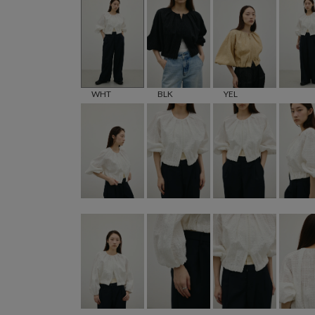
WHT
BLK
YEL