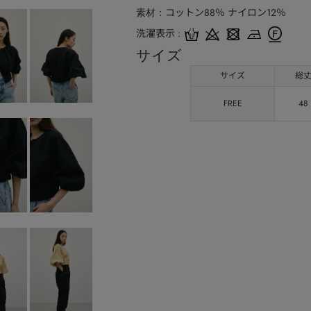
コットン88％ ナイロン12％
素材
洗濯表示
サイズ
サイズ
総
FREE
48