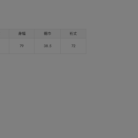
丈
身幅
裾巾
裄丈
79
38.5
72