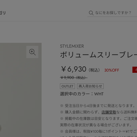
ゴリ
STYLEMIXER
ボリュームスリーブレ
￥6,930
（税込）
30
%OFF
￥9,900
（税込）
OUTLET
再入荷お知らせ
選択中のカラー：WHT
※
受注当日から4日後までに発送となります。
※
購入金額に関わらず、
店舗受取
なら送料無
※
掲載中の在庫数は目安となります。ご注文
実際の在庫状況が異なる場合がございます。
※
会員様は、税抜¥100毎に1ポイント＝¥1