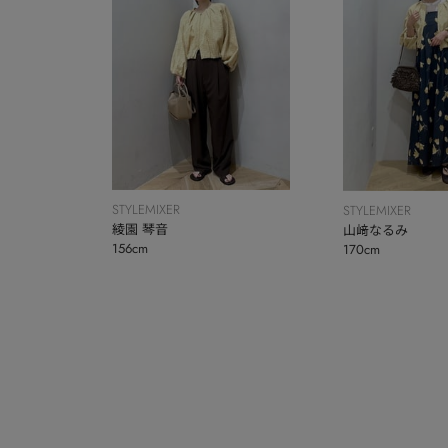
STYLEMIXER
STYLEMIXER
綾園 琴音
山﨑なるみ
156cm
170cm