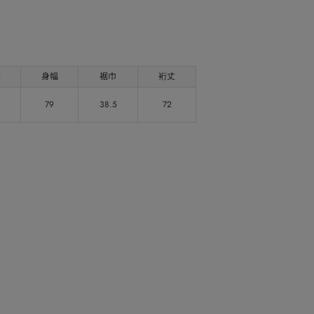
丈
身幅
裾巾
裄丈
79
38.5
72