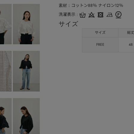
コットン88％ ナイロン12％
素材
洗濯表示
サイズ
サイズ
総
FREE
48