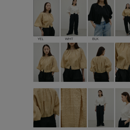
YEL
WHT
BLK