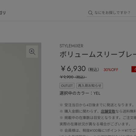
ゴリ
STYLEMIXER
ボリュームスリーブレ
￥6,930
（税込）
30
%OFF
￥9,900
（税込）
OUTLET
再入荷お知らせ
選択中のカラー：YEL
※
受注当日から4日後までに発送となります。
※
購入金額に関わらず、
店舗受取
なら送料無
※
掲載中の在庫数は目安となります。ご注文
実際の在庫状況が異なる場合がございます。
※
会員様は、税抜¥100毎に1ポイント＝¥1