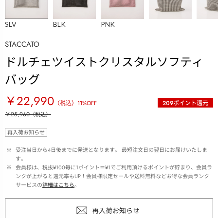
SLV
BLK
PNK
STACCATO
ドルチェツイストクリスタルソフティ
バッグ
￥22,990
（税込）
11
%OFF
209
ポイント還元
￥25,960
（税込）
再入荷お知らせ
 ※ 
受注当日から4日後までに発送となります。 最短注文日の翌日にお届けいたしま
す。
 ※ 
会員様は、税抜¥100毎に1ポイント＝¥1でご利用頂けるポイントが貯まり、会員ラ
ンクが上がると還元率もUP！会員様限定セールや送料無料などお得な会員ランク
サービスの
詳細はこちら
。