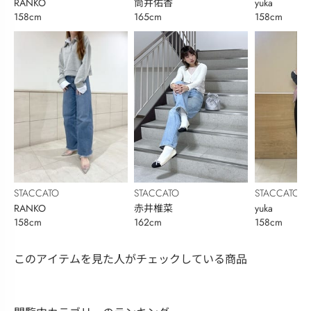
RANKO
筒井佑香
yuka
158cm
165cm
158cm
STACCATO
STACCATO
STACCATO
RANKO
赤井椎菜
yuka
158cm
162cm
158cm
このアイテムを見た人がチェックしている商品