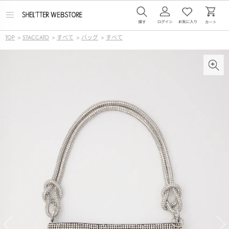
メ
ニ
ュ
TOP
>
STACCATO
>
すべて
>
バッグ
>
すべて
ー
を
開
く