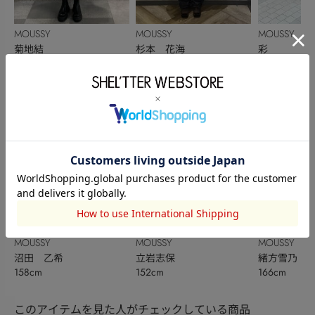
MOUSSY
MOUSSY
MOUSSY
菊地結
杉本 花海
彩
168cm
155cm
163cm
MOUSSY
MOUSSY
MOUSSY
沼田 乙希
立岩志保
緒方雪乃
158cm
152cm
166cm
このアイテムを見た人がチェックしている商品