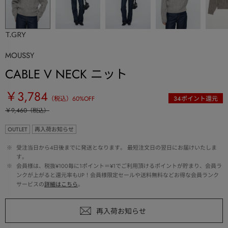
T.GRY
MOUSSY
CABLE V NECK ニット
￥3,784
（税込）
60
%OFF
34
ポイント還元
￥9,460
（税込）
OUTLET
再入荷お知らせ
 ※ 
受注当日から4日後までに発送となります。 最短注文日の翌日にお届けいたしま
す。
 ※ 
会員様は、税抜¥100毎に1ポイント＝¥1でご利用頂けるポイントが貯まり、会員ラ
ンクが上がると還元率もUP！会員様限定セールや送料無料などお得な会員ランク
サービスの
詳細はこちら
。