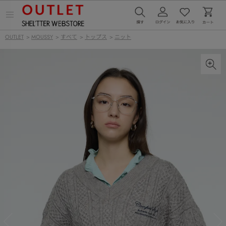
メ
ニ
ュ
OUTLET
>
MOUSSY
>
すべて
>
トップス
>
ニット
ー
を
開
く